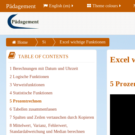
Pädagement
English (en)
Theme colours
Si
Excel wichtige Funktionen
Home
te
TABLE OF CONTENTS
Excel 
pa
ge
1 Berechnungen mit Datum und Uhrzeit
s
2 Logische Funktionen
5 Proze
3 Verweisfunktionen
4 Statistische Funktionen
5 Prozentrechnen
6 Tabellen zusammenfassen
7 Spalten und Zeilen vertauschen durch Kopieren
8 Mittelwert, Varianz, Fehlerwert,
Standardabweichung und Median berechnen