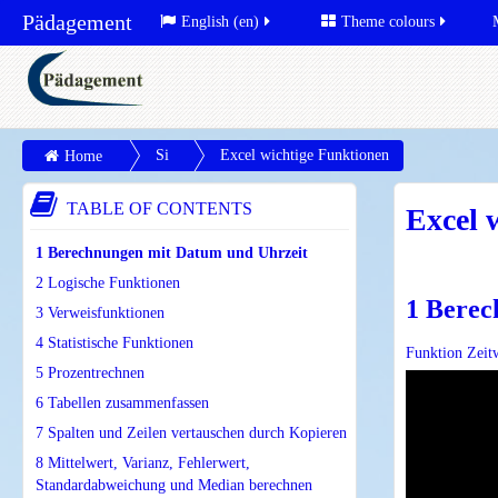
Pädagement
English (en)
Theme colours
Si
Excel wichtige Funktionen
Home
te
TABLE OF CONTENTS
Excel 
pa
ge
1 Berechnungen mit Datum und Uhrzeit
s
2 Logische Funktionen
1 Berec
3 Verweisfunktionen
4 Statistische Funktionen
Funktion Zeit
5 Prozentrechnen
6 Tabellen zusammenfassen
7 Spalten und Zeilen vertauschen durch Kopieren
8 Mittelwert, Varianz, Fehlerwert,
Standardabweichung und Median berechnen