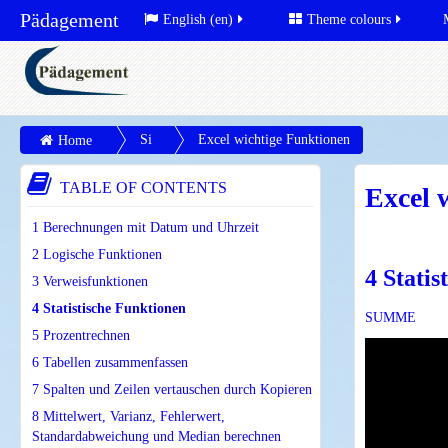
Pädagement
English (en)
Theme colours
Si
Excel wichtige Funktionen
Home
te
TABLE OF CONTENTS
Excel 
pa
ge
1 Berechnungen mit Datum und Uhrzeit
s
2 Logische Funktionen
4 Statis
3 Verweisfunktionen
4 Statistische Funktionen
SUMME
5 Prozentrechnen
6 Tabellen zusammenfassen
7 Spalten und Zeilen vertauschen durch Kopieren
8 Mittelwert, Varianz, Fehlerwert,
Standardabweichung und Median berechnen