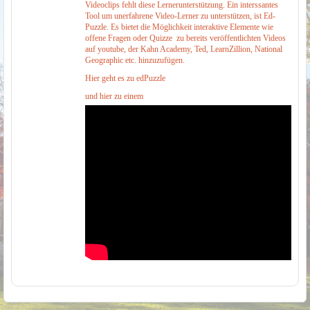
Videoclips fehlt diese Lernerunterstützung. Ein interssantes
Tool um unerfahrene Video-Lerner zu unterstützen, ist Ed-
Puzzle. Es bietet die Möglichkeit interaktive Elemente wie
offene Fragen oder Quizze zu bereits veröffentlichten Videos
auf youtube, der Kahn Academy, Ted, LearnZillion, National
Geographic etc. hinzuzufügen.
Hier geht es zu
edPuzzle
und hier zu einem