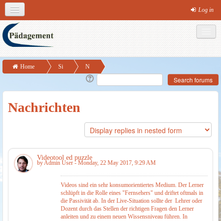
Log in
English (en)
Theme colours
MS-Office
Links
Social networks
Home
Si
N
Videotool ed puzzle
te
ac
p
hr
Nachrichten
a
ic
g
ht
es
e
n
Videotool ed puzzle
by
Admin User
- Monday, 22 May 2017, 9:29 AM
Videos sind ein sehr konsumorientiertes Medium. Der Lerner
schlüpft in die Rolle eines "Fernsehers" und driftet oftmals in
die Passivität ab. In der Live-Situation sollte der Lehrer oder
Dozent durch das Stellen der richtigen Fragen den Lerner
anleiten und zu einem neuen Wissensniveau führen. In