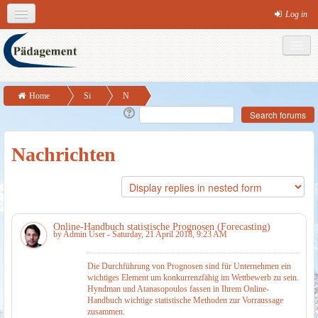
Log in
English (en)
Theme colours
MS-Office
Links
Social networks
Home
Si
N
Online-Handbuch statistische Prognosen
te
ac
(Forecasting)
p
hr
Nachrichten
a
ic
g
ht
es
e
n
Online-Handbuch statistische Prognosen (Forecasting)
by
Admin User
- Saturday, 21 April 2018, 9:23 AM
Die Durchführung von Prognosen sind für Unternehmen ein
wichtiges Element um konkurrenzfähig im Wettbewerb zu sein.
Hyndman und Atanasopoulos fassen in Ihrem Online-
Handbuch wichtige statistische Methoden zur Vorraussage
zusammen.