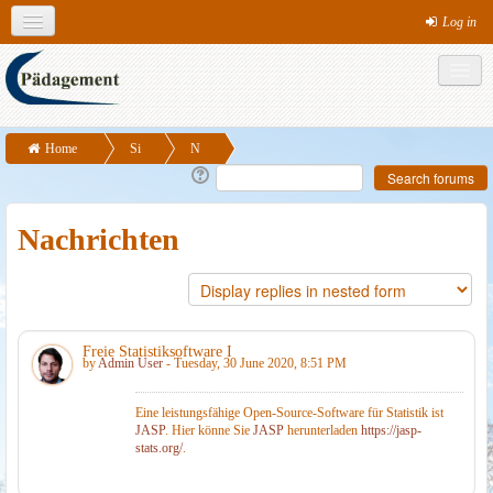
Log in
English (en)
Theme colours
MS-Office
Links
Social networks
Home
Si
N
Freie Statistiksoftware I
te
ac
p
hr
Nachrichten
a
ic
g
ht
es
e
n
Freie Statistiksoftware I
by
Admin User
- Tuesday, 30 June 2020, 8:51 PM
Eine leistungsfähige Open-Source-Software für Statistik ist
JASP
. Hier könne Sie
JASP
herunterladen
https://jasp-
stats.org/
.