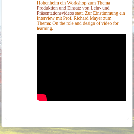
Hohenheim ein Workshop zum Thema
Produktion und Einsatz von Lehr- und
Präsentationsvideos
statt.
Zur Einstimmung ein
Interview mit Prof. Richard Mayer zum
Thema:
On the role and design of video for
learning.