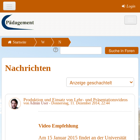
Login
Deutsch (de)
Theme colours
MS-Office
Links
Soziale Netzwerke
Startseite
W
N
Produktion und Einsatz von Lehr- und
e
ac
Präsentationsvideos
b
hr
Nachrichten
si
ic
te
ht
e
n
Produktion und Einsatz von Lehr- und Präsentationsvideos
von
Admin User
- Donnerstag, 11. Dezember 2014, 22:44
Video Empfehlung
Am 15 Januar 2015 findet an der Universität