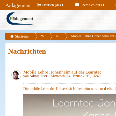
Pädagement
Deutsch (de)
Theme colours
W
N
Mobile Lehre Hohenheim auf 
Startseite
eb
ac
Nachrichten
sit
hr
e
ic
ht
Mobile Lehre Hohenheim auf der Learntec
e
von
Admin User
- Mittwoch, 14. Januar 2015, 16:45
n
Die mobile Lehre der Universität Hohenheim wird am d-elina S