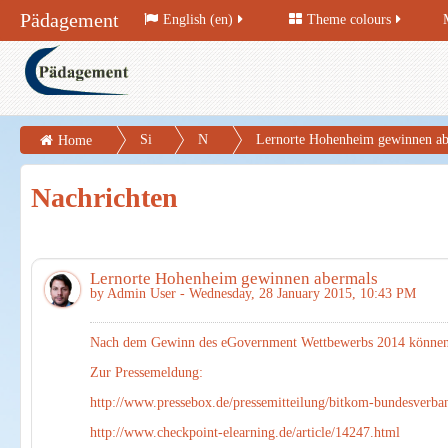
Pädagement
English (en)
Theme colours
Si
N
Lernorte Hohenheim gewinnen ab
Home
te
ac
Nachrichten
pa
hr
ge
ic
s
ht
Lernorte Hohenheim gewinnen abermals
e
by
Admin User
- Wednesday, 28 January 2015, 10:43 PM
n
Nach dem Gewinn des eGovernment Wettbewerbs 2014 können d
Zur Pressemeldung:
http://www.pressebox.de/pressemitteilung/bitkom-bundesverb
http://www.checkpoint-elearning.de/article/14247.html