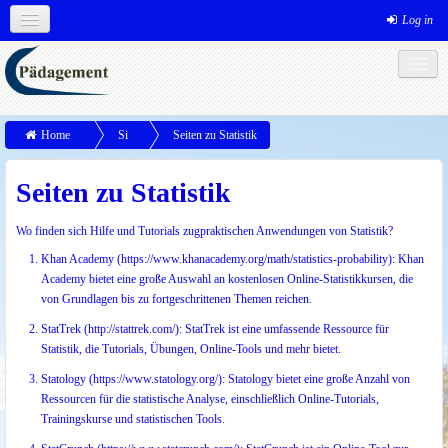
Log in
English (en)
Theme colours
MS-Office
Links
Social networks
Home
Si
Seiten zu Statistik
te
Seiten zu Statistik
p
a
Wo finden sich Hilfe und Tutorials zugpraktischen Anwendungen von Statistik?
g
Khan Academy (
https://www.khanacademy.org/math/statistics-probability
): Khan
es
Academy bietet eine große Auswahl an kostenlosen Online-Statistikkursen, die
von Grundlagen bis zu fortgeschrittenen Themen reichen.
StatTrek (
http://stattrek.com/
): StatTrek ist eine umfassende Ressource für
Statistik, die Tutorials, Übungen, Online-Tools und mehr bietet.
Statology (
https://www.statology.org/
): Statology bietet eine große Anzahl von
Ressourcen für die statistische Analyse, einschließlich Online-Tutorials,
Trainingskurse und statistischen Tools.