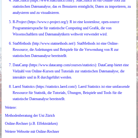
StatCrunch (
https://www.statcrunch.com/
): StatCrunch ist ein Online-Tool zur
statistischen Datenanalyse, das es Benutzern ermöglicht, Daten zu importieren, zu
analysieren und zu visualisieren.
R-Project (
https://www.r-project.org/
): R ist eine kostenlose, open-source
Programmiersprache für statistische Computing und Grafik, die von
Wissenschaftlern und Datenanalytikern weltweit verwendet wird.
StatMethods (
http://www.statmethods.net/
): StatMethods ist eine Online-
Ressource, die Anleitungen und Beispiele für die Verwendung von R zur
statistischen Datenanalyse bereitstellt.
DataCamp (
https://www.datacamp.com/courses/statistics
): DataCamp bietet eine
Vielzahl von Online-Kursen und Tutorials zur statistischen Datenanalyse, die
interaktiv und in R durchgeführt werden.
Laerd Statistics (
https://statistics.laerd.com/
): Laerd Statistics ist eine umfassende
Ressource für Statistik, die Tutorials, Übungen, Beispiele und Tools für die
statistische Datenanalyse bereitstellt.
Weitere:
Methodenberatung der Uni Zürich
Online-Rechner (z.B. Effektstärken)
Weitere Webseite mit Online-Rechner